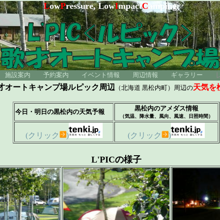
L
ow
P
ressure, Low
I
mpact
C
amping
施設案内
予約案内
イベント情報
周辺情報
ギャラリー
才オートキャンプ場ルピック周辺
天気を
（北海道 黒松内町）周辺の
黒松内のアメダス情報
今日・明日の黒松内の天気予報
（気温、降水量、風向、風速、日照時間）
(クリック
)
(クリック
)
L'PICの様子