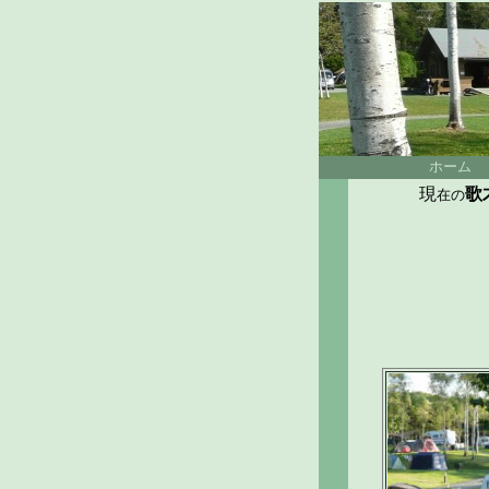
ホーム
現
歌
在の